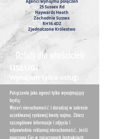
Agenci wynajmu połączeń
25 Sussex Rd
Haywards Heath
Zachodnie Sussex
RH16 4DZ
Zjednoczone Królestwo
Opłaty dla właścicieli
USŁUGI
Wynajem tylko usługi
Połączenia jako agenci tylko wynajmujący
będą:
Wyceń nieruchomość i doradzaj w zakresie
oczekiwanej rynkowej kwoty najmu. Zbierz
szczegółowe informacje i zdjęcia i
odpowiednio reklamuj nieruchomość. Jeśli
pouczono Cię w załączonych Instrukcjach