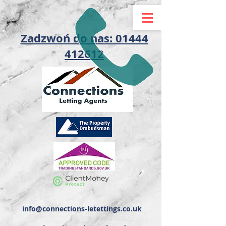
Zadzwoń do nas: 01444
412612
info@connections-letettings.co.uk